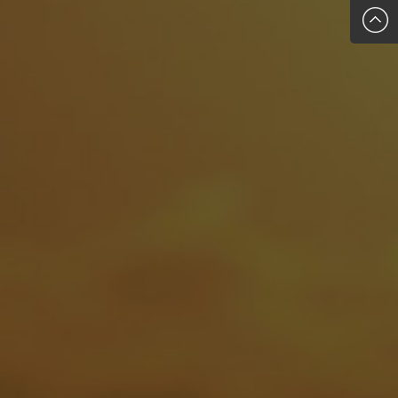
(xiàn)客
linda@1
服