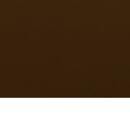
公司動(dòng)態(tài)
行業(yè)資訊