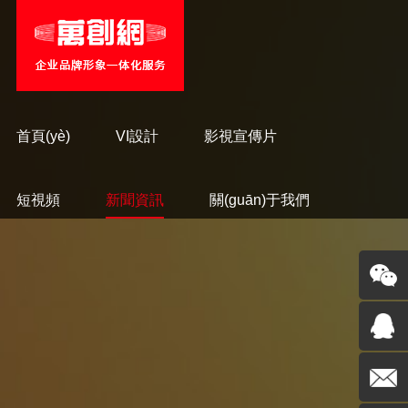
首頁(yè)
VI設計
影視宣傳片
品牌VI設計
企業(yè)宣傳片
短視頻
新聞資訊
關(guān)于我們
標志設計
產(chǎn)品宣傳片
抖音短視頻SEO推廣
公司動(dòng)態(tài)
業(yè)務(wù)范圍
畫(huà)冊設計
為什么選擇我們
一站式視頻推
行業(yè)資訊
掃描咨
詢(xún)
在線