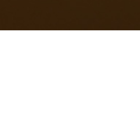
公司動(dòng)態(tài)
行業(yè)資訊
產(chǎn)品VI設計中圖案與色彩的策略性運用
全套VI設計對于企業(yè)的實(shí)際用途
產(chǎn)品VI設計中色彩構建的原則
在競爭激烈
全套VI設計
在產(chǎn)品
的市場
是在企業(yè)
VI設計
(chǎng)
中，
理念和文化
中，色彩
2026-03-31