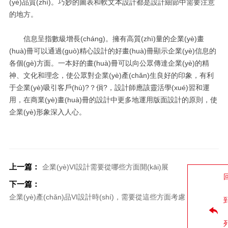
(yè)品質(zhì)。巧妙的圖表和軟文本設計都是設計細節中需要注意
的地方。
信息呈指數級增長(cháng)。擁有高質(zhì)量的企業(yè)畫
(huà)冊可以通過(guò)精心設計的好畫(huà)冊顯示企業(yè)信息的
各個(gè)方面。一本好的畫(huà)冊可以向公眾傳達企業(yè)的精
神、文化和理念，使公眾對企業(yè)產(chǎn)生良好的印象，有利
于企業(yè)吸引客戶(hù)?？傊?，設計師應該靈活學(xué)習和運
用，在商業(yè)畫(huà)冊的設計中更多地運用版面設計的原則，使
企業(yè)形象深入人心。
上一篇：
企業(yè)VI設計需要從哪些方面開(kāi)展
下一篇：
企業(yè)產(chǎn)品VI設計時(shí)，需要從這些方面考慮