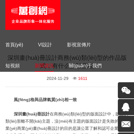
首頁(yè)
VI設計
影視宣傳片
深圳畫(huà)冊設計商務(wù)類(lèi)型的作品版
品牌VI設計
企業(yè)宣傳片
式，有什么設計原理
短視頻
新聞資訊
關(guān)于我們
標志設計
產(chǎn)品宣傳片
2024-11-29
1611
抖音短視頻SEO推廣
公司動(dòng)態(tài)
業(yè)務(wù)范圍
畫(huà)冊設計
為什么選擇我們
一站式視頻推
行業(yè)資訊
風(fēng)格與品牌氣質(zhì)相一致
掃描咨
深圳畫(huà)冊設計
在商務(wù)類(lèi)型的版面設計中，版面的
類(lèi)形離不開(kāi)主題，沒(méi)有主題的版面設計是失敗的。企
詢(xún)
在線
業(yè)商業(yè)畫(huà)冊設計的目的是讓公眾了解和認可企業(yè)