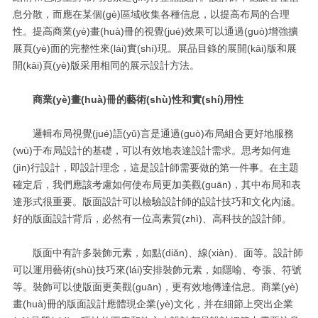
息分散，而應在某個(gè)區域收集各種信息，以提高布局的合理
性。提高商業(yè)畫(huà)冊的視覺(jué)效果可以通過(guò)增強擴
展頁(yè)面的完整性來(lái)實(shí)現。展品目錄的展開(kāi)版和展
開(kāi)頁(yè)版采用相同的展示設計方法。
商業(yè)畫(huà)冊的藝術(shù)性和實(shí)用性
邏輯布局視覺(jué)語(yǔ)言是通過(guò)布局組合更好地服務
(wù)于布局設計的基礎，可以有效地表達設計需求。思考如何進
(jìn)行設計，即設計理念，這是設計師需要做的第一件事。在主題
確定后，我們應該考慮如何使布局更加美觀(guān)，其中布局和表
達形式很重要。版面設計可以檢驗設計師的設計技巧和文化內涵。
好的版面設計背后，必然有一位高素質(zhì)、高科技的設計師。
版面中有許多裝飾元素，如點(diǎn)、線(xiàn)、面等。設計師
可以運用藝術(shù)技巧來(lái)安排裝飾元素，如隱喻、夸張、符號
等。裝飾可以使版面更美觀(guān)，更有效地傳達信息。商業(yè)
畫(huà)冊的版面設計應體現企業(yè)文化，并在細節上突出企業