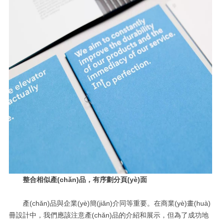
整合相似產(chǎn)品，有序劃分頁(yè)面
產(chǎn)品與企業(yè)簡(jiǎn)介同等重要。在商業(yè)畫(huà)
冊設計中，我們應該注意產(chǎn)品的介紹和展示，但為了成功地