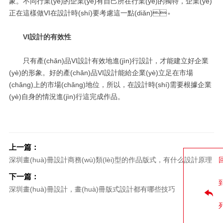
象。不同行業(yè)的企業(yè)有自己所在行業(yè)的獨特，企業(yè)
正在這樣做VI在設計時(shí)要考慮這一點(diǎn)。
VI設計的有效性
只有產(chǎn)品VI設計有效地進(jìn)行設計，才能建立好企業
(yè)的形象。好的產(chǎn)品VI設計能給企業(yè)立足在市場
(chǎng)上的市場(chǎng)地位，所以，在設計時(shí)需要根據企業
(yè)自身的情況進(jìn)行這完成作品。
上一篇：
深圳畫(huà)冊設計商務(wù)類(lèi)型的作品版式，有什么設計原理
下一篇：
深圳畫(huà)冊設計，畫(huà)冊版式設計都有哪些技巧