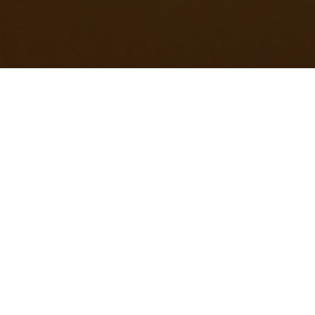
公司動(dòng)態(tài)
行業(yè)資訊
標志設計中顏色搭配的象征體現
LOGO設計的多元化表現形式
全套VI設計中涉及的概念
在標志設計
在視覺(jué)
在品牌視覺
中，顏色
傳達領(lǐng)
(jué)識別系
搭配不僅是
域，
統（VI）的