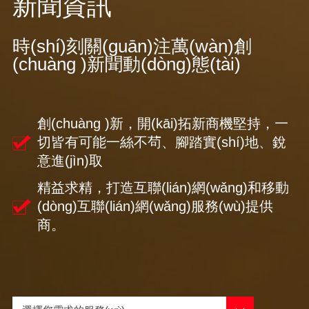
新聞資訊
時(shí)刻關(guān)注萬(wàn)創
(chuàng )新聞動(dòng)態(tài)
創(chuàng )新，開(kāi)拓新商機堅持，一
切皆有可能一絲不茍、腳踏實(shí)地、銳
意進(jìn)取
精益求精，打造互聯(lián)網(wǎng)和移動
(dòng)互聯(lián)網(wǎng)服務(wù)提供
商。