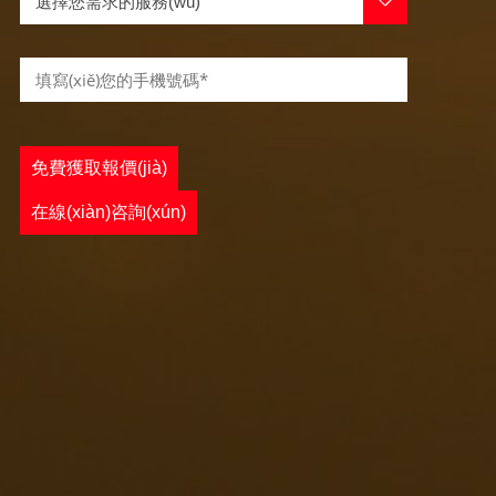
選擇您需求的服務(wù)
免費獲取報價(jià)
在線(xiàn)咨詢(xún)