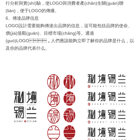
行分析與實(shí)驗，使LOGO與消費者產(chǎn)生關(guān)聯
(lián)，便于LOGO的傳播。
6、傳達品牌信息
LOGO設計需要能夠傳達出品牌的信息，這可能包括品牌的使命、
價(jià)值觀(guān)、目標市場(chǎng)等。通過
(guò)LOGO，人們應該能夠立即了解你的品牌是什么，以
及你的品牌代表什么。