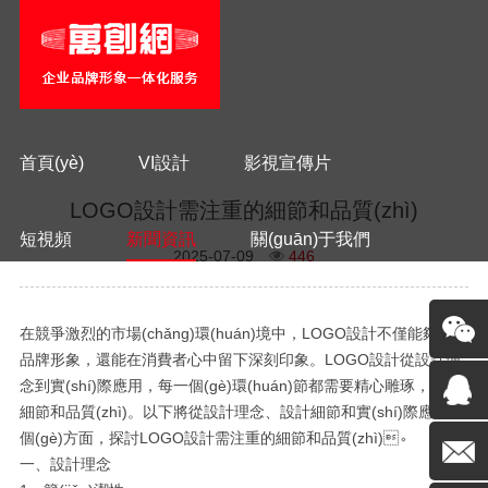
首頁(yè)
VI設計
影視宣傳片
LOGO設計需注重的細節和品質(zhì)
品牌VI設計
企業(yè)宣傳片
短視頻
新聞資訊
關(guān)于我們
2025-07-09
446
標志設計
產(chǎn)品宣傳片
抖音短視頻SEO推廣
公司動(dòng)態(tài)
業(yè)務(wù)范圍
畫(huà)冊設計
為什么選擇我們
在競爭激烈的市場(chǎng)環(huán)境中，LOGO設計不僅能夠提升
一站式視頻推
行業(yè)資訊
品牌形象，還能在消費者心中留下深刻印象。LOGO設計從設計理
念到實(shí)際應用，每一個(gè)環(huán)節都需要精心雕琢，注重
掃描咨
細節和品質(zhì)。以下將從設計理念、設計細節和實(shí)際應用三
個(gè)方面，探討LOGO設計需注重的細節和品質(zhì)。
詢(xún)
在線
一、設計理念