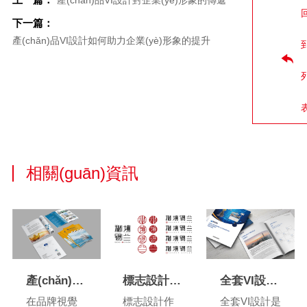
產(chǎn)品VI設計對企業(yè)形象的傳遞
下一篇：
產(chǎn)品VI設計如何助力企業(yè)形象的提升
相關(guān)資訊
產(chǎn)品VI設計中各色彩的功能定位
標志設計中風(fēng)格與行業(yè)的適配
全套VI設計的基本系統包含哪些組成部分
在品牌視覺
標志設計作
全套VI設計是