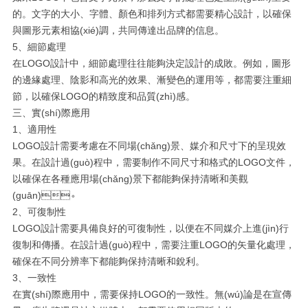
的。文字的大小、字體、顏色和排列方式都需要精心設計，以確保
與圖形元素相協(xié)調，共同傳達出品牌的信息。
5、細節處理
在LOGO設計中，細節處理往往能夠決定設計的成敗。例如，圖形
的邊緣處理、陰影和高光的效果、漸變色的運用等，都需要注重細
節，以確保LOGO的精致度和品質(zhì)感。
三、實(shí)際應用
1、適用性
LOGO設計需要考慮在不同場(chǎng)景、媒介和尺寸下的呈現效
果。在設計過(guò)程中，需要制作不同尺寸和格式的LOGO文件，
以確保在各種應用場(chǎng)景下都能夠保持清晰和美觀
(guān)。
2、可復制性
LOGO設計需要具備良好的可復制性，以便在不同媒介上進(jìn)行
復制和傳播。在設計過(guò)程中，需要注重LOGO的矢量化處理，
確保在不同分辨率下都能夠保持清晰和銳利。
3、一致性
在實(shí)際應用中，需要保持LOGO的一致性。無(wú)論是在宣傳